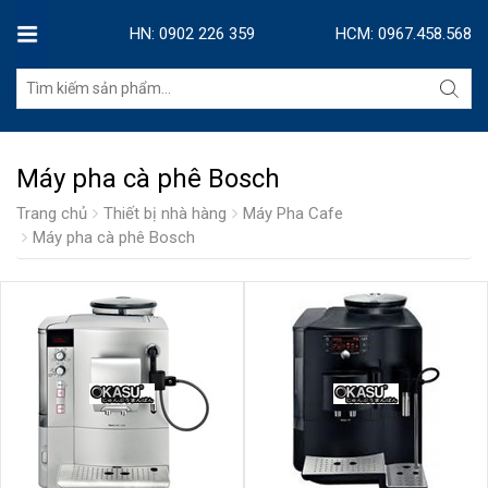
HN: 0902 226 359
HCM: 0967.458.568
Máy pha cà phê Bosch
Trang chủ
Thiết bị nhà hàng
Máy Pha Cafe
Máy pha cà phê Bosch