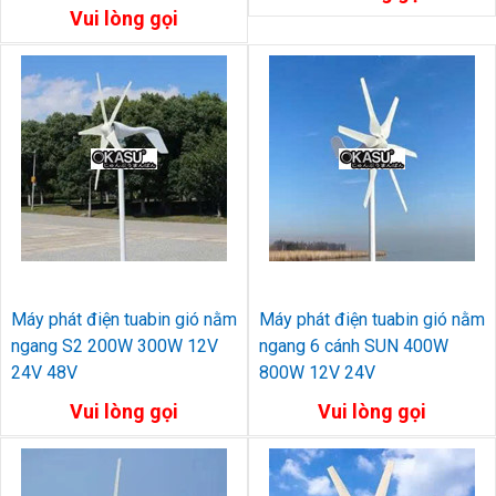
Vui lòng gọi
Máy phát điện tuabin gió nằm
Máy phát điện tuabin gió nằm
ngang S2 200W 300W 12V
ngang 6 cánh SUN 400W
24V 48V
800W 12V 24V
Vui lòng gọi
Vui lòng gọi