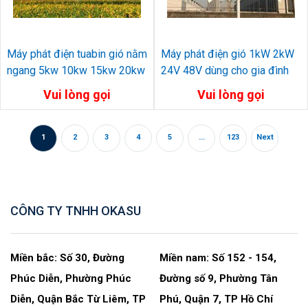
Máy phát điện tuabin gió nằm
Máy phát điện gió 1kW 2kW
ngang 5kw 10kw 15kw 20kw
24V 48V dùng cho gia đình
Vui lòng gọi
Vui lòng gọi
1
2
3
4
5
...
123
Next
CÔNG TY TNHH OKASU
Miền bắc: Số 30, Đường
Miền nam: Số 152 - 154,
Phúc Diễn, Phường Phúc
Đường số 9, Phường Tân
Diễn, Quận Bắc Từ Liêm, TP
Phú, Quận 7, TP Hồ Chí