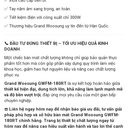
✅ Inox cao cấp bền bỉ.
✅ Tay nắm âm sang trọng, an toàn.
✅ Tiết kiệm điện với công suất chỉ 300W.
✅ Thương hiệu Grand Woosung uy tín đến từ Hàn Quốc.
📞 ĐẦU TƯ ĐÚNG THIẾT BỊ – TỐI ƯU HIỆU QUẢ KINH
DOANH
Một chiếc bàn mát chất lượng không chỉ giúp bảo quản thực
phẩm tốt hơn mà còn góp phần xây dựng quy trình làm việc
khoa học, giảm hao hụt nguyên liệu và nâng cao chất lượng
phục vụ.
Grand Woosung GWFM-180RT
là sự kết hợp hoàn hảo giữa
thiết kế hiện đại, dung tích lớn, khả năng làm lạnh mạnh mẽ
và độ bền vượt trội
, đáp ứng mọi yêu cầu của một gian bếp
chuyên nghiệp.
☎️
Liên hệ ngay hôm nay để nhận báo giá ưu đãi, tư vấn giải
pháp phù hợp và sở hữu bàn mát Grand Woosung GWFM-
180RT chính hãng. Trang bị thiết bị chất lượng ngay từ
hôm nay để nâng cao hiệu suất vận hành và tạo lợi thế cạnh