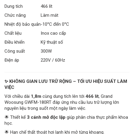
Dung tích
466 lít
Chức năng
Làm mát
Nhiệt độ bảo quản
-10°C đến 0°C
Chất liệu
Inox cao cấp
Điều khiển
Kỹ thuật số
Công suất
300W
Điện áp
220V / 60Hz
✨ KHÔNG GIAN LƯU TRỮ RỘNG – TỐI ƯU HIỆU SUẤT LÀM
VIỆC
Với chiều dài
1,8m
cùng dung tích lên tới
466 lít
, Grand
Woosung GWFM-180RT đáp ứng nhu cầu lưu trữ lượng lớn
nguyên liệu trong suốt một ngày làm việc.
🌟 Thiết kế
3 cánh mở độc lập
giúp phân chia thực phẩm khoa
học.
🌟 Hạn chế thất thoát hơi lạnh khi mở từng khoang.