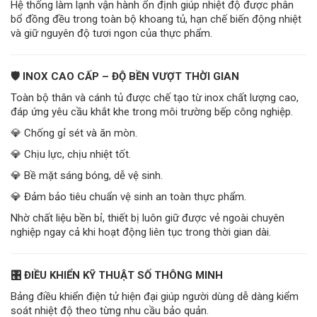
Hệ thống làm lạnh vận hành ổn định giúp nhiệt độ được phân
bổ đồng đều trong toàn bộ khoang tủ, hạn chế biến động nhiệt
và giữ nguyên độ tươi ngon của thực phẩm.
🛡️ INOX CAO CẤP – ĐỘ BỀN VƯỢT THỜI GIAN
Toàn bộ thân và cánh tủ được chế tạo từ inox chất lượng cao,
đáp ứng yêu cầu khắt khe trong môi trường bếp công nghiệp.
💎 Chống gỉ sét và ăn mòn.
💎 Chịu lực, chịu nhiệt tốt.
💎 Bề mặt sáng bóng, dễ vệ sinh.
💎 Đảm bảo tiêu chuẩn vệ sinh an toàn thực phẩm.
Nhờ chất liệu bền bỉ, thiết bị luôn giữ được vẻ ngoài chuyên
nghiệp ngay cả khi hoạt động liên tục trong thời gian dài.
🎛️ ĐIỀU KHIỂN KỸ THUẬT SỐ THÔNG MINH
Bảng điều khiển điện tử hiện đại giúp người dùng dễ dàng kiểm
soát nhiệt độ theo từng nhu cầu bảo quản.