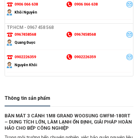
0906 066 638
0906 066 638
Khôi Nguyên
TP.HCM - 0967 458 568
0967458568
0967458568
Quang Được
0902226359
0902226359
Nguyên Khôi
Thông tin sản phẩm
BÀN MÁT 3 CÁNH 1M8 GRAND WOOSUNG GWFM-180RT
– DUNG TÍCH LỚN, LÀM LẠNH ỔN ĐỊNH, GIẢI PHÁP HOÀN
HẢO CHO BẾP CÔNG NGHIỆP
Trong môi trường bếp chuyên nghiệp, việc bảo quản nguyên liệu