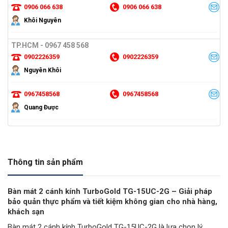
0906 066 638
0906 066 638
Khôi Nguyên
TP.HCM - 0967 458 568
0902226359
0902226359
Nguyên Khôi
0967458568
0967458568
Quang Được
Thông tin sản phẩm
Bàn mát 2 cánh kính TurboGold TG-15UC-2G – Giải pháp
bảo quản thực phẩm và tiết kiệm không gian cho nhà hàng,
khách sạn
Bàn mát 2 cánh kính TurboGold TG-15UC-2G là lựa chọn lý