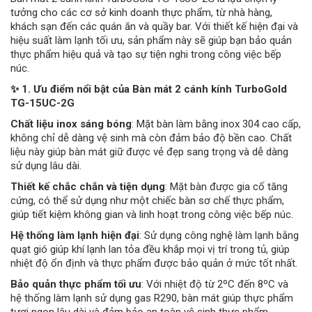
tưởng cho các cơ sở kinh doanh thực phẩm, từ nhà hàng,
khách sạn đến các quán ăn và quầy bar. Với thiết kế hiện đại và
hiệu suất làm lạnh tối ưu, sản phẩm này sẽ giúp bạn bảo quản
thực phẩm hiệu quả và tạo sự tiện nghi trong công việc bếp
núc.
✨ 1. Ưu điểm nổi bật của Bàn mát 2 cánh kính TurboGold
TG-15UC-2G
Chất liệu inox sáng bóng
: Mặt bàn làm bằng inox 304 cao cấp,
không chỉ dễ dàng vệ sinh mà còn đảm bảo độ bền cao. Chất
liệu này giúp bàn mát giữ được vẻ đẹp sang trọng và dễ dàng
sử dụng lâu dài.
Thiết kế chắc chắn và tiện dụng
: Mặt bàn được gia cố tăng
cứng, có thể sử dụng như một chiếc bàn sơ chế thực phẩm,
giúp tiết kiệm không gian và linh hoạt trong công việc bếp núc.
Hệ thống làm lạnh hiện đại
: Sử dụng công nghệ làm lạnh bằng
quạt gió giúp khí lạnh lan tỏa đều khắp mọi vị trí trong tủ, giúp
nhiệt độ ổn định và thực phẩm được bảo quản ở mức tốt nhất.
Bảo quản thực phẩm tối ưu
: Với nhiệt độ từ 2ºC đến 8ºC và
hệ thống làm lạnh sử dụng gas R290, bàn mát giúp thực phẩm