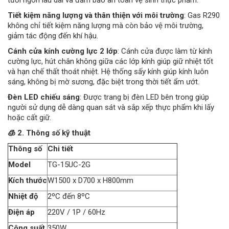
tươi ngon lâu dài và đảm bảo an toàn vệ sinh thực phẩm.
Tiết kiệm năng lượng và thân thiện với môi trường
: Gas R290
không chỉ tiết kiệm năng lượng mà còn bảo vệ môi trường,
giảm tác động đến khí hậu.
Cánh cửa kính cường lực 2 lớp
: Cánh cửa được làm từ kính
cường lực, hút chân không giữa các lớp kính giúp giữ nhiệt tốt
và hạn chế thất thoát nhiệt. Hệ thống sấy kính giúp kính luôn
sáng, không bị mờ sương, đặc biệt trong thời tiết ẩm ướt.
Đèn LED chiếu sáng
: Được trang bị đèn LED bên trong giúp
người sử dụng dễ dàng quan sát và sắp xếp thực phẩm khi lấy
hoặc cất giữ.
🧊 2. Thông số kỹ thuật
Thông số
Chi tiết
Model
TG-15UC-2G
Kích thước
W1500 x D700 x H800mm
Nhiệt độ
2ºC đến 8ºC
Điện áp
220V / 1P / 60Hz
Công suất
350W