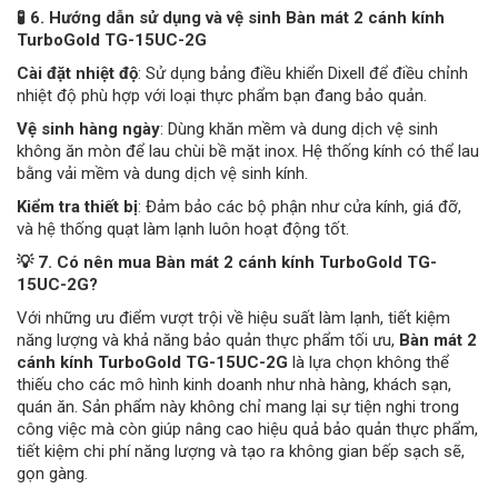
🧪 6. Hướng dẫn sử dụng và vệ sinh Bàn mát 2 cánh kính
TurboGold TG-15UC-2G
Cài đặt nhiệt độ
: Sử dụng bảng điều khiển Dixell để điều chỉnh
nhiệt độ phù hợp với loại thực phẩm bạn đang bảo quản.
Vệ sinh hàng ngày
: Dùng khăn mềm và dung dịch vệ sinh
không ăn mòn để lau chùi bề mặt inox. Hệ thống kính có thể lau
bằng vải mềm và dung dịch vệ sinh kính.
Kiểm tra thiết bị
: Đảm bảo các bộ phận như cửa kính, giá đỡ,
và hệ thống quạt làm lạnh luôn hoạt động tốt.
💡 7. Có nên mua Bàn mát 2 cánh kính TurboGold TG-
15UC-2G?
Với những ưu điểm vượt trội về hiệu suất làm lạnh, tiết kiệm
năng lượng và khả năng bảo quản thực phẩm tối ưu,
Bàn mát 2
cánh kính TurboGold TG-15UC-2G
là lựa chọn không thể
thiếu cho các mô hình kinh doanh như nhà hàng, khách sạn,
quán ăn. Sản phẩm này không chỉ mang lại sự tiện nghi trong
công việc mà còn giúp nâng cao hiệu quả bảo quản thực phẩm,
tiết kiệm chi phí năng lượng và tạo ra không gian bếp sạch sẽ,
gọn gàng.