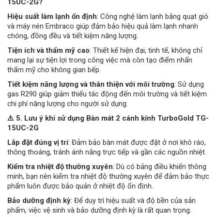
15UC-2G?
Hiệu suất làm lạnh ổn định
: Công nghệ làm lạnh bằng quạt gió
và máy nén Embraco giúp đảm bảo hiệu quả làm lạnh nhanh
chóng, đồng đều và tiết kiệm năng lượng.
Tiện ích và thẩm mỹ cao
: Thiết kế hiện đại, tinh tế, không chỉ
mang lại sự tiện lợi trong công việc mà còn tạo điểm nhấn
thẩm mỹ cho không gian bếp.
Tiết kiệm năng lượng và thân thiện với môi trường
: Sử dụng
gas R290 giúp giảm thiểu tác động đến môi trường và tiết kiệm
chi phí năng lượng cho người sử dụng.
⚠️ 5. Lưu ý khi sử dụng Bàn mát 2 cánh kính TurboGold TG-
15UC-2G
Lắp đặt đúng vị trí
: Đảm bảo bàn mát được đặt ở nơi khô ráo,
thông thoáng, tránh ánh nắng trực tiếp và gần các nguồn nhiệt.
Kiểm tra nhiệt độ thường xuyên
: Dù có bảng điều khiển thông
minh, bạn nên kiểm tra nhiệt độ thường xuyên để đảm bảo thực
phẩm luôn được bảo quản ở nhiệt độ ổn định.
Bảo dưỡng định kỳ
: Để duy trì hiệu suất và độ bền của sản
phẩm, việc vệ sinh và bảo dưỡng định kỳ là rất quan trọng.