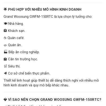
🌟 PHÙ HỢP VỚI NHIỀU MÔ HÌNH KINH DOANH
Grand Woosung GWFM-150RTC là lựa chọn lý tưởng cho:
🍽️ Nhà hàng.
🏨 Khách sạn.
☕ Quán café.
🥗 Quán ăn.
🏭 Bếp ăn công nghiệp.
🏫 Căn tin trường học.
🛒 Siêu thị.
🥩 Cơ sở chế biến thực phẩm.
Thiết kế linh hoạt giúp thiết bị dễ dàng thích nghi với nhiều mô
hình kinh doanh và quy mô bếp khác nhau.
💎 VÌ SAO NÊN CHỌN GRAND WOOSUNG GWFM-150RTC?