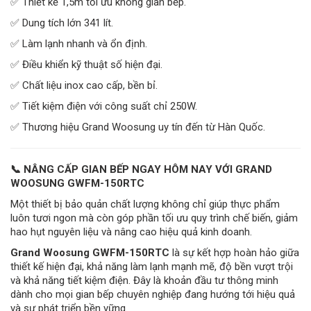
✅ Thiết kế 1,5m tối ưu không gian bếp.
✅ Dung tích lớn 341 lít.
✅ Làm lạnh nhanh và ổn định.
✅ Điều khiển kỹ thuật số hiện đại.
✅ Chất liệu inox cao cấp, bền bỉ.
✅ Tiết kiệm điện với công suất chỉ 250W.
✅ Thương hiệu Grand Woosung uy tín đến từ Hàn Quốc.
📞 NÂNG CẤP GIAN BẾP NGAY HÔM NAY VỚI GRAND
WOOSUNG GWFM-150RTC
Một thiết bị bảo quản chất lượng không chỉ giúp thực phẩm
luôn tươi ngon mà còn góp phần tối ưu quy trình chế biến, giảm
hao hụt nguyên liệu và nâng cao hiệu quả kinh doanh.
Grand Woosung GWFM-150RTC
là sự kết hợp hoàn hảo giữa
thiết kế hiện đại, khả năng làm lạnh mạnh mẽ, độ bền vượt trội
và khả năng tiết kiệm điện. Đây là khoản đầu tư thông minh
dành cho mọi gian bếp chuyên nghiệp đang hướng tới hiệu quả
và sự phát triển bền vững.