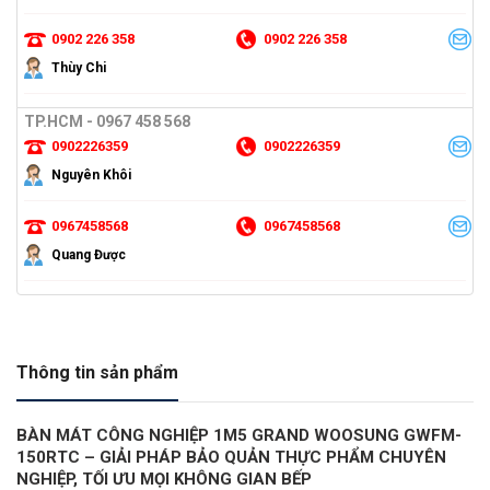
0902 226 358
0902 226 358
Thùy Chi
TP.HCM - 0967 458 568
0902226359
0902226359
Nguyên Khôi
0967458568
0967458568
Quang Được
Thông tin sản phẩm
BÀN MÁT CÔNG NGHIỆP 1M5 GRAND WOOSUNG GWFM-
150RTC – GIẢI PHÁP BẢO QUẢN THỰC PHẨM CHUYÊN
NGHIỆP, TỐI ƯU MỌI KHÔNG GIAN BẾP