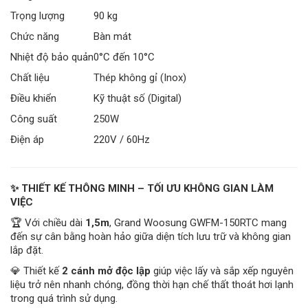
Trọng lượng
90 kg
Chức năng
Bàn mát
Nhiệt độ bảo quản
0°C đến 10°C
Chất liệu
Thép không gỉ (Inox)
Điều khiển
Kỹ thuật số (Digital)
Công suất
250W
Điện áp
220V / 60Hz
✨ THIẾT KẾ THÔNG MINH – TỐI ƯU KHÔNG GIAN LÀM
VIỆC
🏆 Với chiều dài
1,5m
, Grand Woosung GWFM-150RTC mang
đến sự cân bằng hoàn hảo giữa diện tích lưu trữ và không gian
lắp đặt.
💎 Thiết kế
2 cánh mở độc lập
giúp việc lấy và sắp xếp nguyên
liệu trở nên nhanh chóng, đồng thời hạn chế thất thoát hơi lạnh
trong quá trình sử dụng.