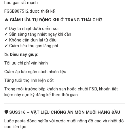
hao gas rất mạnh.
FGSB807512 được thiết kế:
🔥 GIẢM LỬA TỰ ĐỘNG KHI Ở TRẠNG THÁI CHỜ
✔ Duy trì nhiệt dưới điểm sôi
✔ Sẵn sàng tăng nhiệt ngay khi cần
✔ Không cần đun lại từ đầu
✔ Giảm tiêu thụ gas lãng phí
📉 Điều này giúp:
Tối ưu chi phí vận hành
Giảm áp lực ngân sách nhiên liệu
Tăng tuổi thọ linh kiện đốt
Trong môi trường bếp khách sạn hoặc chuỗi F&B, khoản tiết
kiệm này cực kỳ đáng kể theo thời gian.
🛡 SUS316 – VẬT LIỆU CHỐNG ĂN MÒN MUỐI HÀNG ĐẦU
Luộc pasta đồng nghĩa với nước muối nồng độ cao và nhiệt độ
cao liên tục.