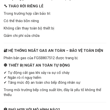
🔧 THÁO RỜI RIÊNG LẺ
Trong trường hợp cần bảo trì:
Có thể tháo bồn riêng
Không cần thay toàn bộ thiết bị
Giảm chi phí sửa chữa
🔐 HỆ THỐNG NGẮT GAS AN TOÀN – BẢO VỆ TOÀN DIỆN
Phiên bản gas của FGSB807512 được trang bị:
🛑 THIẾT BỊ NGẮT AN TOÀN TỰ ĐỘNG
✔ Tự động cắt gas khi xảy ra sự cố cháy
✔ Ngăn rò rỉ nguy hiểm
✔ Tăng mức độ an toàn cho bếp đông nhân sự
Trong môi trường bếp công suất lớn, đây là yếu tố không thể
thiếu.
🏨 PHÙ HỢP VỚI MÔ HÌNH NÀO?