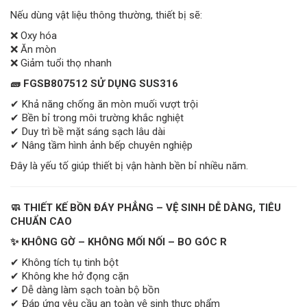
Nếu dùng vật liệu thông thường, thiết bị sẽ:
❌ Oxy hóa
❌ Ăn mòn
❌ Giảm tuổi thọ nhanh
🧱 FGSB807512 SỬ DỤNG SUS316
✔ Khả năng chống ăn mòn muối vượt trội
✔ Bền bỉ trong môi trường khắc nghiệt
✔ Duy trì bề mặt sáng sạch lâu dài
✔ Nâng tầm hình ảnh bếp chuyên nghiệp
Đây là yếu tố giúp thiết bị vận hành bền bỉ nhiều năm.
🧼 THIẾT KẾ BỒN ĐÁY PHẲNG – VỆ SINH DỄ DÀNG, TIÊU
CHUẨN CAO
✨ KHÔNG GỜ – KHÔNG MỐI NỐI – BO GÓC R
✔ Không tích tụ tinh bột
✔ Không khe hở đọng cặn
✔ Dễ dàng làm sạch toàn bộ bồn
✔ Đáp ứng yêu cầu an toàn vệ sinh thực phẩm