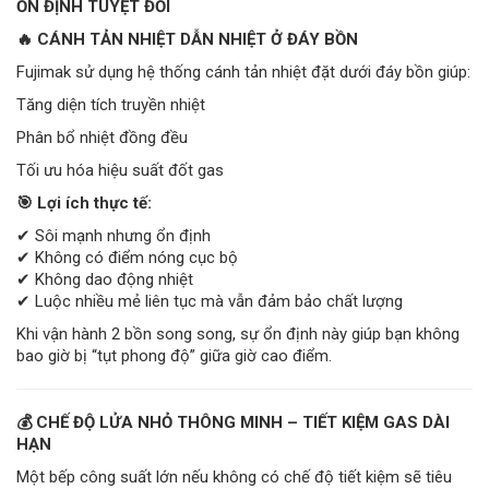
ỔN ĐỊNH TUYỆT ĐỐI
🔥 CÁNH TẢN NHIỆT DẪN NHIỆT Ở ĐÁY BỒN
Fujimak sử dụng hệ thống cánh tản nhiệt đặt dưới đáy bồn giúp:
Tăng diện tích truyền nhiệt
Phân bổ nhiệt đồng đều
Tối ưu hóa hiệu suất đốt gas
🎯 Lợi ích thực tế:
✔ Sôi mạnh nhưng ổn định
✔ Không có điểm nóng cục bộ
✔ Không dao động nhiệt
✔ Luộc nhiều mẻ liên tục mà vẫn đảm bảo chất lượng
Khi vận hành 2 bồn song song, sự ổn định này giúp bạn không
bao giờ bị “tụt phong độ” giữa giờ cao điểm.
💰 CHẾ ĐỘ LỬA NHỎ THÔNG MINH – TIẾT KIỆM GAS DÀI
HẠN
Một bếp công suất lớn nếu không có chế độ tiết kiệm sẽ tiêu