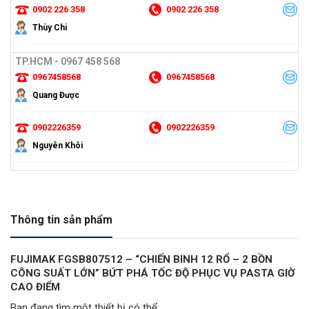
0902 226 358
0902 226 358
Thùy Chi
TP.HCM - 0967 458 568
0967458568
0967458568
Quang Được
0902226359
0902226359
Nguyên Khôi
Thông tin sản phẩm
FUJIMAK FGSB807512 – “CHIẾN BINH 12 RỔ – 2 BỒN
CÔNG SUẤT LỚN” BỨT PHÁ TỐC ĐỘ PHỤC VỤ PASTA GIỜ
CAO ĐIỂM
Bạn đang tìm một thiết bị có thể: