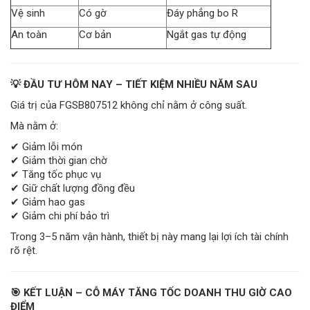
Vệ sinh
Có gờ
Đáy phẳng bo R
An toàn
Cơ bản
Ngắt gas tự động
💡 ĐẦU TƯ HÔM NAY – TIẾT KIỆM NHIỀU NĂM SAU
Giá trị của FGSB807512 không chỉ nằm ở công suất.
Mà nằm ở:
✔ Giảm lỗi món
✔ Giảm thời gian chờ
✔ Tăng tốc phục vụ
✔ Giữ chất lượng đồng đều
✔ Giảm hao gas
✔ Giảm chi phí bảo trì
Trong 3–5 năm vận hành, thiết bị này mang lại lợi ích tài chính
rõ rệt.
🎯 KẾT LUẬN – CỖ MÁY TĂNG TỐC DOANH THU GIỜ CAO
ĐIỂM