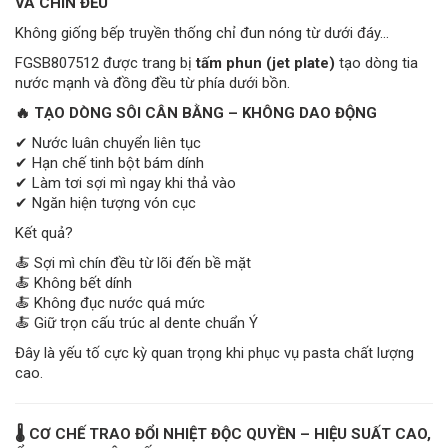
VÀ CHÍN ĐỀU
Không giống bếp truyền thống chỉ đun nóng từ dưới đáy…
FGSB807512 được trang bị
tấm phun (jet plate)
tạo dòng tia
nước mạnh và đồng đều từ phía dưới bồn.
🔥 TẠO DÒNG SÔI CÂN BẰNG – KHÔNG DAO ĐỘNG
✔ Nước luân chuyển liên tục
✔ Hạn chế tinh bột bám dính
✔ Làm tơi sợi mì ngay khi thả vào
✔ Ngăn hiện tượng vón cục
Kết quả?
🍝 Sợi mì chín đều từ lõi đến bề mặt
🍝 Không bết dính
🍝 Không đục nước quá mức
🍝 Giữ trọn cấu trúc al dente chuẩn Ý
Đây là yếu tố cực kỳ quan trọng khi phục vụ pasta chất lượng
cao.
🌡 CƠ CHẾ TRAO ĐỔI NHIỆT ĐỘC QUYỀN – HIỆU SUẤT CAO,