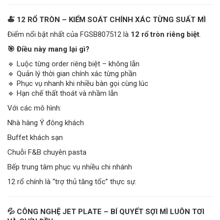
🍝 12 RỔ TRÒN – KIỂM SOÁT CHÍNH XÁC TỪNG SUẤT MÌ
Điểm nổi bật nhất của FGSB807512 là
12 rổ tròn riêng biệt
.
🎯 Điều này mang lại gì?
🔹 Luộc từng order riêng biệt – không lẫn
🔹 Quản lý thời gian chính xác từng phần
🔹 Phục vụ nhanh khi nhiều bàn gọi cùng lúc
🔹 Hạn chế thất thoát và nhầm lẫn
Với các mô hình:
Nhà hàng Ý đông khách
Buffet khách sạn
Chuỗi F&B chuyên pasta
Bếp trung tâm phục vụ nhiều chi nhánh
12 rổ chính là “trợ thủ tăng tốc” thực sự.
💦 CÔNG NGHỆ JET PLATE – BÍ QUYẾT SỢI MÌ LUÔN TƠI