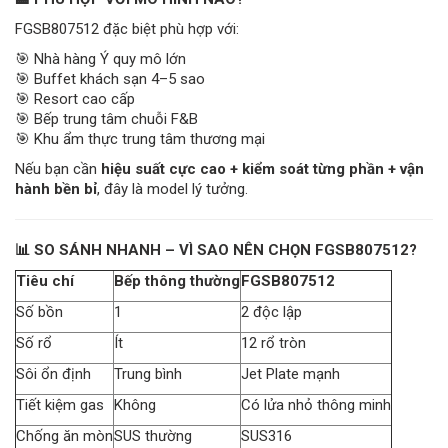
FGSB807512 đặc biệt phù hợp với:
🎯 Nhà hàng Ý quy mô lớn
🎯 Buffet khách sạn 4–5 sao
🎯 Resort cao cấp
🎯 Bếp trung tâm chuỗi F&B
🎯 Khu ẩm thực trung tâm thương mại
Nếu bạn cần
hiệu suất cực cao + kiểm soát từng phần + vận
hành bền bỉ
, đây là model lý tưởng.
📊 SO SÁNH NHANH – VÌ SAO NÊN CHỌN FGSB807512?
Tiêu chí
Bếp thông thường
FGSB807512
Số bồn
1
2 độc lập
Số rổ
Ít
12 rổ tròn
Sôi ổn định
Trung bình
Jet Plate mạnh
Tiết kiệm gas
Không
Có lửa nhỏ thông minh
Chống ăn mòn
SUS thường
SUS316