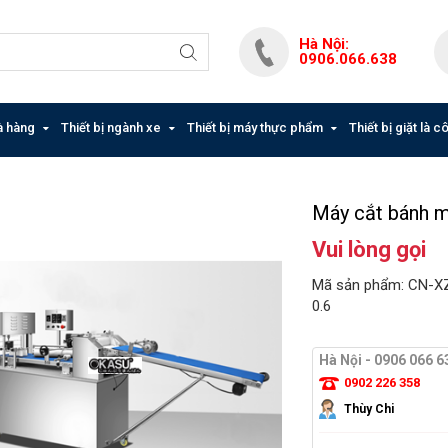
Hà Nội:
0906.066.638
hà hàng
Thiết bị ngành xe
Thiết bị máy thực phẩm
Thiết bị giặt là 
Máy cắt bánh
Vui lòng gọi
Mã sản phẩm: CN-
0.6
Hà Nội - 0906 066 6
0902 226 358
Thùy Chi