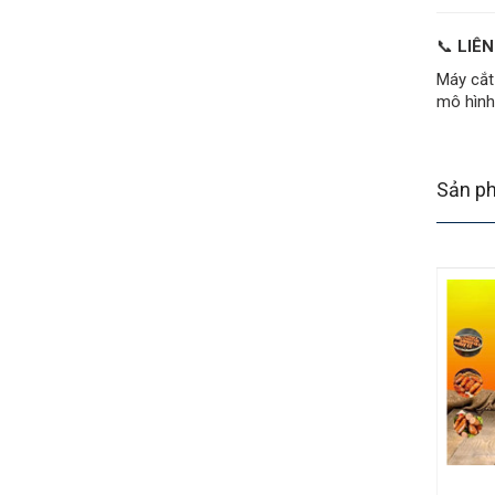
📞
LIÊN
Máy cắt
mô hình
Sản ph