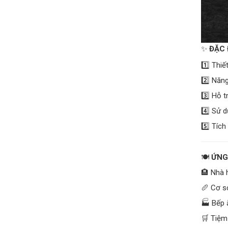
✨
ĐẶC 
1️⃣ Thi
2️⃣ Năn
3️⃣ Hỗ 
4️⃣ Sử 
5️⃣ Tíc
🍽️
ỨNG
🏨 Nhà 
🥖 Cơ sở
🏭 Bếp 
🛒 Tiệm