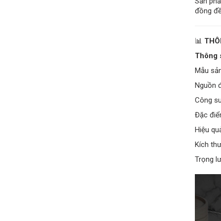
Sản phẩ
đồng đề
📊
THÔ
Thông 
Mẫu sả
Nguồn đ
Công su
Đặc điể
Hiệu qu
Kích th
Trọng l