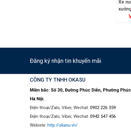
Xe bán bánh trứng
Xe nướng đá lạp
lòng đào
xưởng
Vui lòng gọi
Vui lòng gọi
Đăng ký nhận tin khuyến mãi
CÔNG TY TNHH OKASU
Miền bắc: Số 30, Đường Phúc Diễn, Phường Phúc
Hà Nội.
Điện thoại/Zalo, Viber, Wechat:
0902 226 359
Điện thoại/Zalo, Viber, Wechat:
0942 547 456
Webiste:
http://okasu.vn/