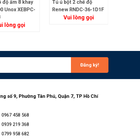
Tủ ủ bột 2 chế độ
Tủ ủ bột Renew RNDC-
Renew RNDC-36-1D1F
36-2D
Vui lòng gọi
Vui lòng gọi
Đăng ký!
ờng số 9, Phường Tân Phú, Quận 7, TP Hồ Chí
:
0967 458 568
:
0939 219 368
:
0799 958 682