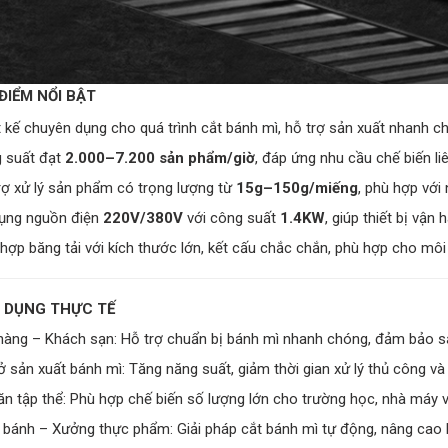
ĐIỂM NỔI BẬT
ết kế chuyên dụng cho quá trình cắt bánh mì, hỗ trợ sản xuất nhanh 
g suất đạt
2.000–7.200 sản phẩm/giờ
, đáp ứng nhu cầu chế biến liê
trợ xử lý sản phẩm có trọng lượng từ
15g–150g/miếng
, phù hợp với
dụng nguồn điện
220V/380V
với công suất
1.4KW
, giúp thiết bị vận
h hợp băng tải với kích thước lớn, kết cấu chắc chắn, phù hợp cho m
 DỤNG THỰC TẾ
hàng – Khách sạn: Hỗ trợ chuẩn bị bánh mì nhanh chóng, đảm bảo 
 sản xuất bánh mì: Tăng năng suất, giảm thời gian xử lý thủ công và t
ăn tập thể: Phù hợp chế biến số lượng lớn cho trường học, nhà máy 
 bánh – Xưởng thực phẩm: Giải pháp cắt bánh mì tự động, nâng cao 