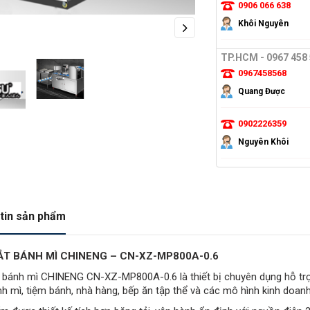
0906 066 638
Khôi Nguyên
Next
TP.HCM - 0967 458
0967458568
Quang Được
0902226359
Nguyên Khôi
tin sản phẩm
T BÁNH MÌ CHINENG – CN-XZ-MP800A-0.6
 bánh mì CHINENG CN-XZ-MP800A-0.6 là thiết bị chuyên dụng hỗ trợ 
nh mì, tiệm bánh, nhà hàng, bếp ăn tập thể và các mô hình kinh doa