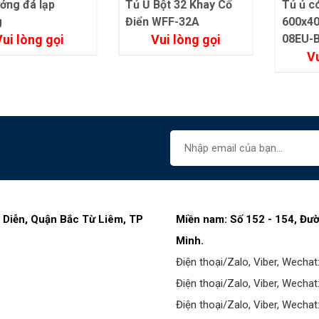
Tủ Ủ Bột 32 Khay Cổ
Tủ ủ có độ ẩm 8 khay
Điển WFF-32A
600x400 Unox XEBPC-
Vui lòng gọi
08EU-B
Vui lòng gọi
 Diễn, Quận Bắc Từ Liêm, TP
Miền nam: Số 152 - 154, Đư
Minh.
Điện thoại/Zalo, Viber, Wechat
Điện thoại/Zalo, Viber, Wechat
Điện thoại/Zalo, Viber, Wechat