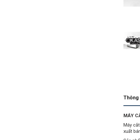
Thông 
MÁY CẮ
Máy cắt
xuất bá