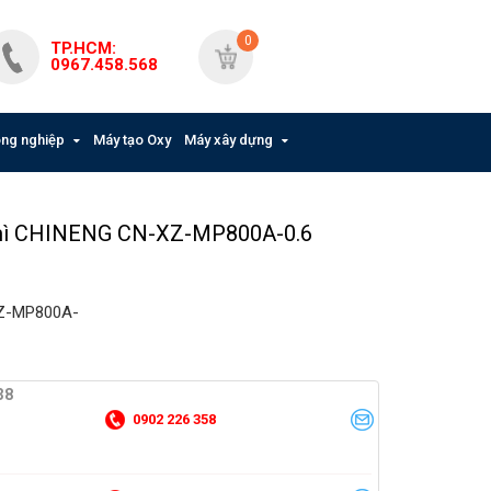
Giỏ hàng
0
TP.HCM:
Có
0
sản phẩm
0967.458.568
công nghiệp
Máy tạo Oxy
Máy xây dựng
 mì CHINENG CN-XZ-MP800A-0.6
XZ-MP800A-
38
0902 226 358