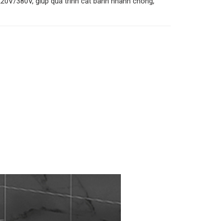
220V/380V, giúp quá trình cắt bánh nhanh chóng,