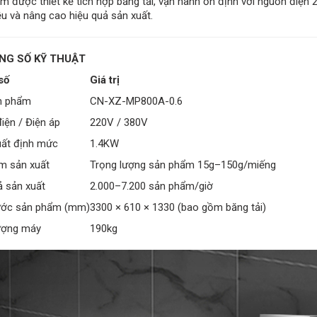
m được thiết kế tích hợp băng tải, vận hành ổn định với nguồn điện 
u và nâng cao hiệu quả sản xuất.
NG SỐ KỸ THUẬT
số
Giá trị
n phẩm
CN-XZ-MP800A-0.6
iện / Điện áp
220V / 380V
ất định mức
1.4KW
m sản xuất
Trọng lượng sản phẩm 15g–150g/miếng
ả sản xuất
2.000–7.200 sản phẩm/giờ
ước sản phẩm (mm)
3300 × 610 × 1330 (bao gồm băng tải)
ượng máy
190kg