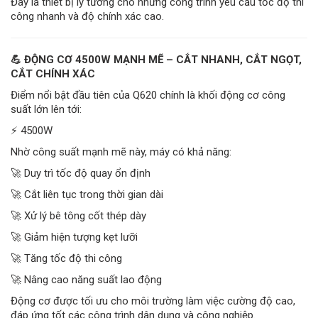
Đây là thiết bị lý tưởng cho những công trình yêu cầu tốc độ thi
công nhanh và độ chính xác cao.
💪 ĐỘNG CƠ 4500W MẠNH MẼ – CẮT NHANH, CẮT NGỌT,
CẮT CHÍNH XÁC
Điểm nổi bật đầu tiên của Q620 chính là khối động cơ công
suất lớn lên tới:
⚡ 4500W
Nhờ công suất mạnh mẽ này, máy có khả năng:
🚀 Duy trì tốc độ quay ổn định
🚀 Cắt liên tục trong thời gian dài
🚀 Xử lý bê tông cốt thép dày
🚀 Giảm hiện tượng kẹt lưỡi
🚀 Tăng tốc độ thi công
🚀 Nâng cao năng suất lao động
Động cơ được tối ưu cho môi trường làm việc cường độ cao,
đáp ứng tốt các công trình dân dụng và công nghiệp.