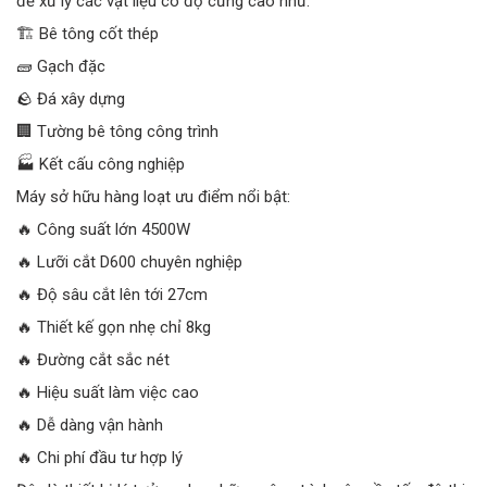
để xử lý các vật liệu có độ cứng cao như:
🏗️ Bê tông cốt thép
🧱 Gạch đặc
🪨 Đá xây dựng
🏢 Tường bê tông công trình
🏭 Kết cấu công nghiệp
Máy sở hữu hàng loạt ưu điểm nổi bật:
🔥 Công suất lớn 4500W
🔥 Lưỡi cắt D600 chuyên nghiệp
🔥 Độ sâu cắt lên tới 27cm
🔥 Thiết kế gọn nhẹ chỉ 8kg
🔥 Đường cắt sắc nét
🔥 Hiệu suất làm việc cao
🔥 Dễ dàng vận hành
🔥 Chi phí đầu tư hợp lý