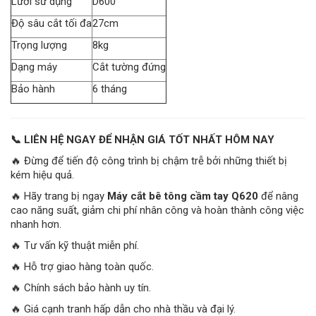
Lưỡi sử dụng
D600
Độ sâu cắt tối đa
27cm
Trọng lượng
8kg
Dạng máy
Cắt tường đứng
Bảo hành
6 tháng
📞 LIÊN HỆ NGAY ĐỂ NHẬN GIÁ TỐT NHẤT HÔM NAY
🔥 Đừng để tiến độ công trình bị chậm trễ bởi những thiết bị
kém hiệu quả.
🔥 Hãy trang bị ngay
Máy cắt bê tông cầm tay Q620
để nâng
cao năng suất, giảm chi phí nhân công và hoàn thành công việc
nhanh hơn.
🔥 Tư vấn kỹ thuật miễn phí.
🔥 Hỗ trợ giao hàng toàn quốc.
🔥 Chính sách bảo hành uy tín.
🔥 Giá cạnh tranh hấp dẫn cho nhà thầu và đại lý.