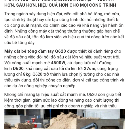
HƠN, SÂU HƠN, HIỆU QUẢ HƠN CHO MỌI CÔNG TRÌNH
Trong ngành xây dựng hiện đại, việc cắt phá bê tông, mở cửa,
tạo rãnh kỹ thuật hay cải tạo công trình đòi hỏi những thiết bị
có công suất mạnh, độ chính xác cao và khả năng vận hành ổn
định. Những dòng máy cắt thông thường thường gặp hạn chế
về độ sâu cắt, tốc độ làm việc và hiệu quả thi công trên các kết
cấu bê tông dày.
Máy cắt bê tông cầm tay Q620
được thiết kế dành riêng cho
những công việc đòi hỏi độ sâu cắt lớn và hiệu suất vượt trội.
Với công suất mạnh mẽ
4500W
, sử dụng lưỡi cắt đường
kính
D600
, khả năng cắt sâu tối đa lên tới
27cm
, cùng trọng
lượng chỉ
8kg
, Q620 trở thành lựa chọn lý tưởng cho các nhà
thầu xây dựng, đội thi công cơ điện, đơn vị cải tạo công trình và
các dự án công nghiệp chuyên nghiệp.
Không chỉ mang lại hiệu suất cắt mạnh mẽ, Q620 còn giúp tiết
kiệm thời gian, giảm sức lao động và nâng cao chất lượng thi
công, góp phần tối ưu chi phí cho doanh nghiệp và nhà thầu.