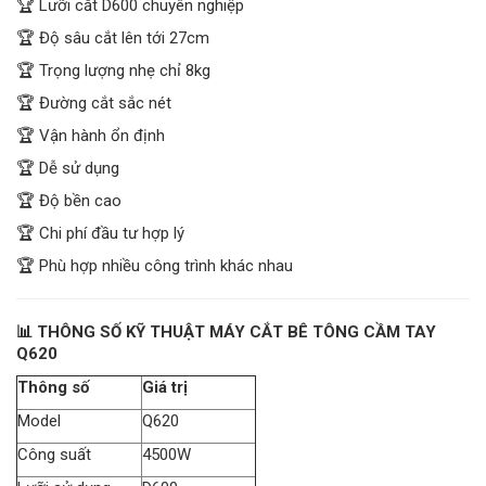
🏆 Lưỡi cắt D600 chuyên nghiệp
🏆 Độ sâu cắt lên tới 27cm
🏆 Trọng lượng nhẹ chỉ 8kg
🏆 Đường cắt sắc nét
🏆 Vận hành ổn định
🏆 Dễ sử dụng
🏆 Độ bền cao
🏆 Chi phí đầu tư hợp lý
🏆 Phù hợp nhiều công trình khác nhau
📊 THÔNG SỐ KỸ THUẬT MÁY CẮT BÊ TÔNG CẦM TAY
Q620
Thông số
Giá trị
Model
Q620
Công suất
4500W