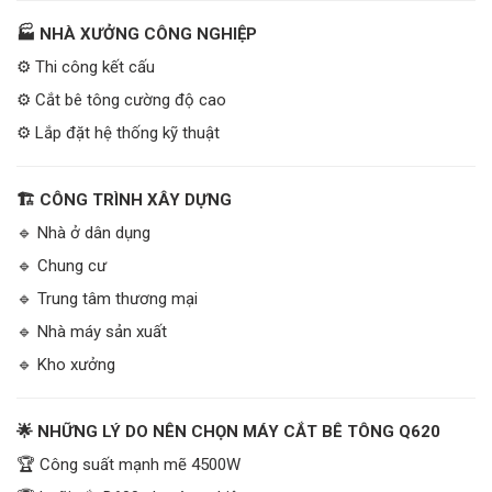
🏭 NHÀ XƯỞNG CÔNG NGHIỆP
⚙️ Thi công kết cấu
⚙️ Cắt bê tông cường độ cao
⚙️ Lắp đặt hệ thống kỹ thuật
🏗️ CÔNG TRÌNH XÂY DỰNG
🔹 Nhà ở dân dụng
🔹 Chung cư
🔹 Trung tâm thương mại
🔹 Nhà máy sản xuất
🔹 Kho xưởng
🌟 NHỮNG LÝ DO NÊN CHỌN MÁY CẮT BÊ TÔNG Q620
🏆 Công suất mạnh mẽ 4500W