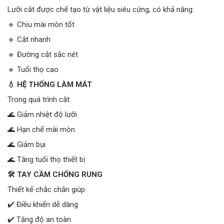
Lưỡi cắt được chế tạo từ vật liệu siêu cứng, có khả năng:
🔹 Chịu mài mòn tốt
🔹 Cắt nhanh
🔹 Đường cắt sắc nét
🔹 Tuổi thọ cao
💧 HỆ THỐNG LÀM MÁT
Trong quá trình cắt:
🌊 Giảm nhiệt độ lưỡi
🌊 Hạn chế mài mòn
🌊 Giảm bụi
🌊 Tăng tuổi thọ thiết bị
🛠️ TAY CẦM CHỐNG RUNG
Thiết kế chắc chắn giúp:
✔️ Điều khiển dễ dàng
✔️ Tăng độ an toàn