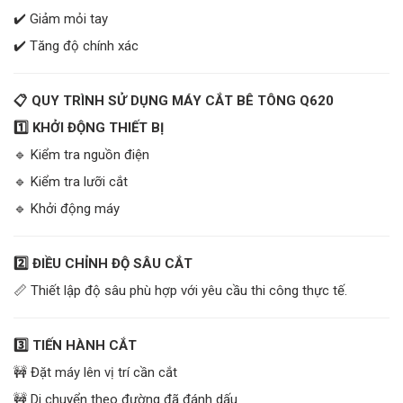
✔️ Giảm mỏi tay
✔️ Tăng độ chính xác
📋 QUY TRÌNH SỬ DỤNG MÁY CẮT BÊ TÔNG Q620
1️
⃣ KHỞI ĐỘNG THIẾT BỊ
🔹 Kiểm tra nguồn điện
🔹 Kiểm tra lưỡi cắt
🔹 Khởi động máy
2️
⃣ ĐIỀU CHỈNH ĐỘ SÂU CẮT
📏 Thiết lập độ sâu phù hợp với yêu cầu thi công thực tế.
3️
⃣ TIẾN HÀNH CẮT
🚧 Đặt máy lên vị trí cần cắt
🚧 Di chuyển theo đường đã đánh dấu