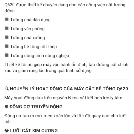
Q620 được thiết kế chuyên dụng cho các công việc cắt tường
đứng.
🏢 Tường nhà dân dụng
🏢 Tường văn phòng
🏢 Tường nhà xưởng
🏢 Tường bê tông cốt thép
🏢 Tường công trình công nghiệp
Thiết kế tối ưu giúp máy vận hành ổn định, tạo đường cắt chính
xác và giảm rung lắc trong quá trình sử dụng.
🔍 NGUYÊN LÝ HOẠT ĐỘNG CỦA MÁY CẮT BÊ TÔNG Q620
Máy hoạt động dựa trên nguyên lý ma sát kết hợp lực ly tâm.
⚙️ ĐỘNG CƠ TRUYỀN ĐỘNG
Động cơ tạo ra mô-men xoắn lớn và tốc độ quay cao cho lưỡi
cắt.
💎 LƯỠI CẮT KIM CƯƠNG