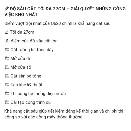
📏 ĐỘ SÂU CẮT TỐI ĐA 27CM – GIẢI QUYẾT NHỮNG CÔNG
VIỆC KHÓ NHẤT
Điểm vượt trội nhất của Q620 chính là khả năng cắt sâu:
📐 Tối đa 27cm
Ưu điểm của độ sâu cắt lớn:
🏗️ Cắt tường bê tông dày
🏗️ Mở cửa đi
🏗️ Mở cửa sổ
🏗️ Cắt sàn bê tông
🏗️ Tạo khe kỹ thuật
🏗️ Thi công hệ thống điện nước
🏗️ Cải tạo công trình cũ
Khả năng cắt sâu giúp tiết kiệm đáng kể thời gian và chi phí thi
công so với các dòng máy thông thường.