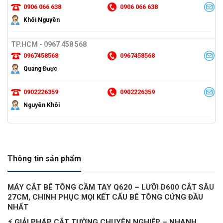
0906 066 638
0906 066 638
Khôi Nguyên
TP.HCM - 0967 458 568
0967458568
0967458568
Quang Được
0902226359
0902226359
Nguyên Khôi
Thông tin sản phẩm
MÁY CẮT BÊ TÔNG CẦM TAY Q620 – LƯỠI D600 CẮT SÂU
27CM, CHINH PHỤC MỌI KẾT CẤU BÊ TÔNG CỨNG ĐẦU
NHẤT
⚡ GIẢI PHÁP CẮT TƯỜNG CHUYÊN NGHIỆP – NHANH