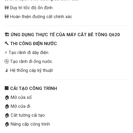
🚧 Duy trì tốc độ ổn định
🚧 Hoàn thiện đường cắt chính xác
🏗️ ỨNG DỤNG THỰC TẾ CỦA MÁY CẮT BÊ TÔNG Q620
🔨 THI CÔNG ĐIỆN NƯỚC
⚡ Tạo rãnh đi dây điện
🚰 Tạo rãnh đi ống nước
📡 Hệ thống cáp kỹ thuật
🏢 CẢI TẠO CÔNG TRÌNH
🏠 Mở cửa sổ
🏠 Mở cửa đi
🏠 Cắt tường cải tạo
🏠 Nâng cấp công trình