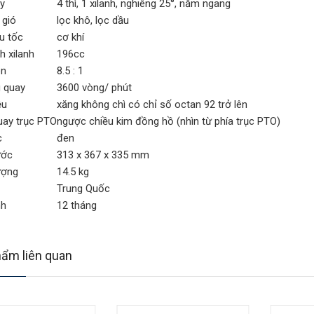
y
4 thì, 1 xilanh, nghiêng 25°, nằm ngang
 gió
lọc khô, lọc dầu
u tốc
cơ khí
h xilanh
196cc
én
8.5 : 1
 quay
3600 vòng/ phút
ệu
xăng không chì có chỉ số octan 92 trở lên
uay trục PTO
ngược chiều kim đồng hồ (nhìn từ phía trục PTO)
c
đen
ước
313 x 367 x 335 mm
ượng
14.5 kg
Trung Quốc
nh
12 tháng
ẩm liên quan