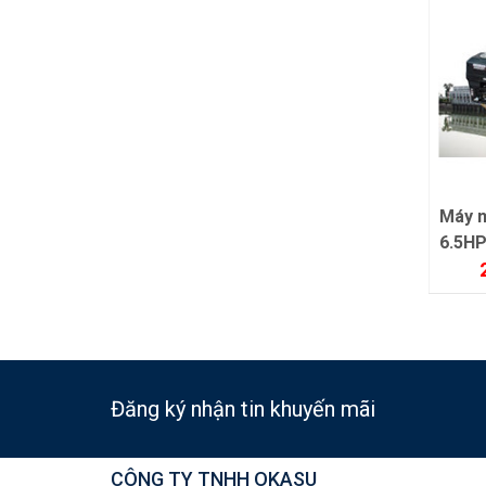
 nổ PONA NEW
Máy nổ OKASU OKA-
Máy 
HP
168F
6.5H
2,120,000 đ
2,150,000 đ
Đăng ký nhận tin khuyến mãi
CÔNG TY TNHH OKASU