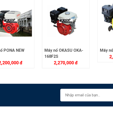
nổ PONA NEW
Máy nổ OKASU OKA-
Máy n
P
168F2S
2
2,200,000 đ
2,270,000 đ