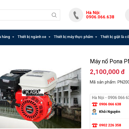
Hà Nội:
0906.066.638
hà hàng
Thiết bị ngành xe
Thiết bị máy thực phẩm
Thiết bị giặt là 
Máy nổ Pona P
2,100,000 đ
Mã sản phẩm: PN200
Hà Nội - 0906 066 6
0906 066 638
Khôi Nguyên
0902 226 358