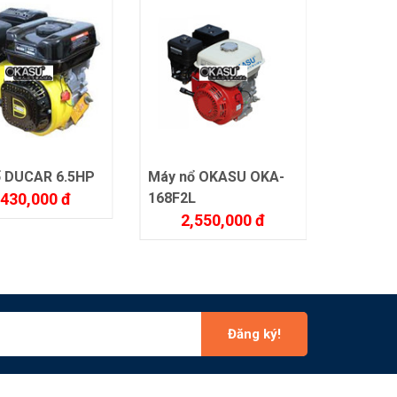
ổ DUCAR 6.5HP
Máy nổ OKASU OKA-
Máy nổ 
,430,000 đ
168F2L
5.5hp
2,550,000 đ
2,
Đăng ký!