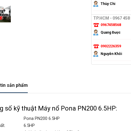
Thùy Chi
TP.HCM - 0967 458
0967458568
Quang Được
0902226359
Nguyên Khôi
tin sản phẩm
g số kỹ thuật Máy nổ Pona PN200 6.5HP:
Pona PN200 6.5HP
ất.
6.5HP