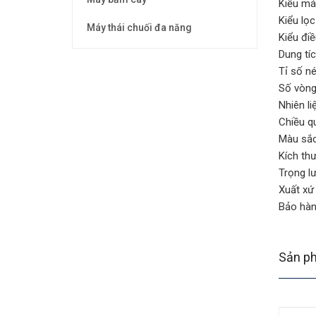
Kiểu má
Kiểu lọc
Máy thái chuối đa năng
Kiểu điề
Dung tíc
Tỉ số n
Số vòng
Nhiên li
Chiều q
Màu sắ
Kích th
Trọng l
Xuất xứ
Bảo hà
Sản ph