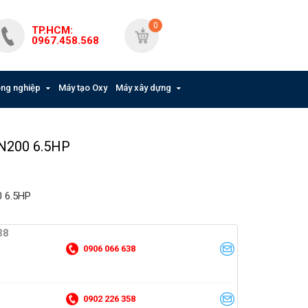
Giỏ hàng
0
TP.HCM:
Có
0
sản phẩm
0967.458.568
công nghiệp
Máy tạo Oxy
Máy xây dựng
N200 6.5HP
 6.5HP
38
0906 066 638
0902 226 358