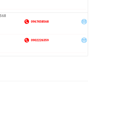
 568
0967458568
0902226359