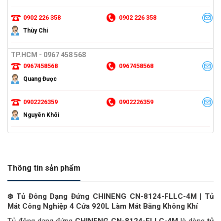
0902 226 358
0902 226 358
Thùy Chi
TP.HCM - 0967 458 568
0967458568
0967458568
Quang Được
0902226359
0902226359
Nguyên Khôi
Thông tin sản phẩm
❄
️ Tủ Đông Dạng Đứng CHINENG CN-8124-FLLC-4M | Tủ
Mát Công Nghiệp 4 Cửa 920L Làm Mát Bằng Không Khí