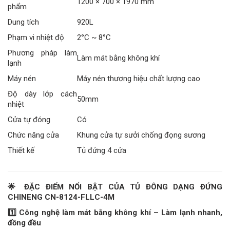
1200 × 700 × 1970 mm
phẩm
Dung tích
920L
Phạm vi nhiệt độ
2°C ~ 8°C
Phương pháp làm
Làm mát bằng không khí
lạnh
Máy nén
Máy nén thương hiệu chất lượng cao
Độ dày lớp cách
50mm
nhiệt
Cửa tự đóng
Có
Chức năng cửa
Khung cửa tự sưởi chống đọng sương
Thiết kế
Tủ đứng 4 cửa
🌟
ĐẶC ĐIỂM NỔI BẬT CỦA TỦ ĐÔNG DẠNG ĐỨNG
CHINENG CN-8124-FLLC-4M
1️
Công nghệ làm mát bằng không khí – Làm lạnh nhanh,
đồng đều