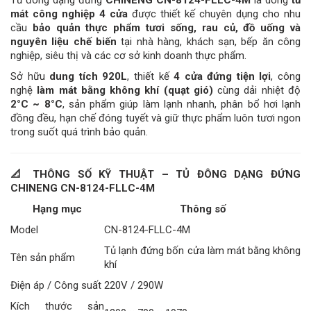
Tủ đông dạng đứng
CHINENG CN-8124-FLLC-4M
là dòng
tủ
mát công nghiệp 4 cửa
được thiết kế chuyên dụng cho nhu
cầu
bảo quản thực phẩm tươi sống, rau củ, đồ uống và
nguyên liệu chế biến
tại nhà hàng, khách sạn, bếp ăn công
nghiệp, siêu thị và các cơ sở kinh doanh thực phẩm.
Sở hữu
dung tích 920L
, thiết kế
4 cửa đứng tiện lợi
, công
nghệ
làm mát bằng không khí (quạt gió)
cùng dải nhiệt độ
2°C ~ 8°C
, sản phẩm giúp làm lạnh nhanh, phân bổ hơi lạnh
đồng đều, hạn chế đóng tuyết và giữ thực phẩm luôn tươi ngon
trong suốt quá trình bảo quản.
📐
THÔNG SỐ KỸ THUẬT – TỦ ĐÔNG DẠNG ĐỨNG
CHINENG CN-8124-FLLC-4M
Hạng mục
Thông số
Model
CN-8124-FLLC-4M
Tủ lạnh đứng bốn cửa làm mát bằng không
Tên sản phẩm
khí
Điện áp / Công suất
220V / 290W
Kích thước sản