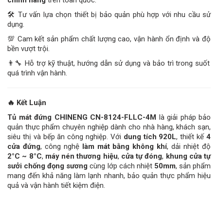
chính hãng
trên toàn quốc.
🛠️ Tư vấn lựa chọn thiết bị bảo quản phù hợp với nhu cầu sử
dụng.
💯 Cam kết sản phẩm chất lượng cao, vận hành ổn định và độ
bền vượt trội.
👨‍🔧 Hỗ trợ kỹ thuật, hướng dẫn sử dụng và bảo trì trong suốt
quá trình vận hành.
🔥
Kết Luận
Tủ mát đứng CHINENG CN-8124-FLLC-4M
là giải pháp bảo
quản thực phẩm chuyên nghiệp dành cho nhà hàng, khách sạn,
siêu thị và bếp ăn công nghiệp. Với
dung tích 920L
, thiết kế
4
cửa đứng
, công nghệ
làm mát bằng không khí
, dải nhiệt độ
2°C ~ 8°C
,
máy nén thương hiệu
,
cửa tự đóng
,
khung cửa tự
sưởi chống đọng sương
cùng lớp cách nhiệt
50mm
, sản phẩm
mang đến khả năng làm lạnh nhanh, bảo quản thực phẩm hiệu
quả và vận hành tiết kiệm điện.