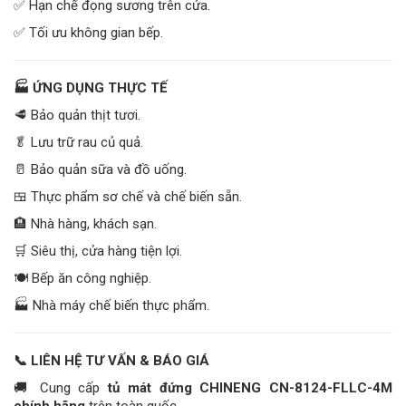
✅ Hạn chế đọng sương trên cửa.
✅ Tối ưu không gian bếp.
🏭
ỨNG DỤNG THỰC TẾ
🥩 Bảo quản thịt tươi.
🥬 Lưu trữ rau củ quả.
🥛 Bảo quản sữa và đồ uống.
🍱 Thực phẩm sơ chế và chế biến sẵn.
🏨 Nhà hàng, khách sạn.
🛒 Siêu thị, cửa hàng tiện lợi.
🍽️ Bếp ăn công nghiệp.
🏭 Nhà máy chế biến thực phẩm.
📞
LIÊN HỆ TƯ VẤN & BÁO GIÁ
🚚 Cung cấp
tủ mát đứng CHINENG CN-8124-FLLC-4M