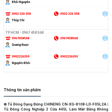
Khôi Nguyên
0902 226 358
0902 226 358
Thùy Chi
TP.HCM - 0967 458 568
0967458568
0967458568
Quang Được
0902226359
0902226359
Nguyên Khôi
Thông tin sản phẩm
❄
️ Tủ Đông Dạng Đứng CHINENG CN-XG-8108-LD-F05L2A |
Tủ Đông Công Nghiệp 2 Cửa 445L Làm Mát Bằng Không