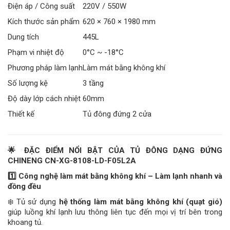
Điện áp / Công suất
220V / 550W
Kích thước sản phẩm
620 × 760 × 1980 mm
Dung tích
445L
Phạm vi nhiệt độ
0°C ~ -18°C
Phương pháp làm lạnh
Làm mát bằng không khí
Số lượng kệ
3 tầng
Độ dày lớp cách nhiệt
60mm
Thiết kế
Tủ đông đứng 2 cửa
🌟
ĐẶC ĐIỂM NỔI BẬT CỦA TỦ ĐÔNG DẠNG ĐỨNG
CHINENG CN-XG-8108-LD-F05L2A
1️
Công nghệ làm mát bằng không khí – Làm lạnh nhanh và
đồng đều
❄️ Tủ sử dụng
hệ thống làm mát bằng không khí (quạt gió)
giúp luồng khí lạnh lưu thông liên tục đến mọi vị trí bên trong
khoang tủ.