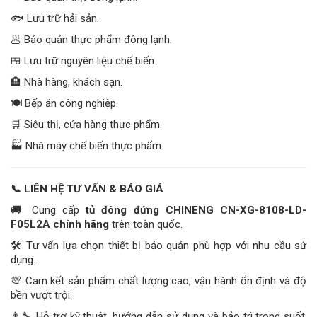
🐟 Lưu trữ hải sản.
🥟 Bảo quản thực phẩm đông lạnh.
🍱 Lưu trữ nguyên liệu chế biến.
🏨 Nhà hàng, khách sạn.
🍽️ Bếp ăn công nghiệp.
🛒 Siêu thị, cửa hàng thực phẩm.
🏭 Nhà máy chế biến thực phẩm.
📞
LIÊN HỆ TƯ VẤN & BÁO GIÁ
🚚 Cung cấp
tủ đông đứng CHINENG CN-XG-8108-LD-
F05L2A chính hãng
trên toàn quốc.
🛠️ Tư vấn lựa chọn thiết bị bảo quản phù hợp với nhu cầu sử
dụng.
💯 Cam kết sản phẩm chất lượng cao, vận hành ổn định và độ
bền vượt trội.
👨‍🔧 Hỗ trợ kỹ thuật, hướng dẫn sử dụng và bảo trì trong suốt