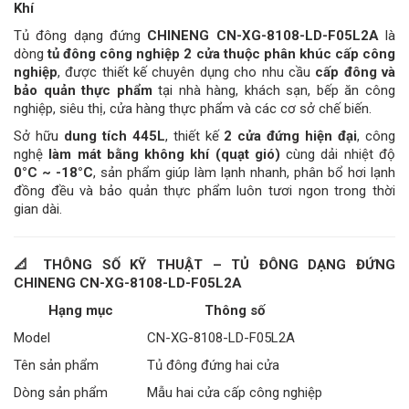
Khí
Tủ đông dạng đứng
CHINENG CN-XG-8108-LD-F05L2A
là
dòng
tủ đông công nghiệp 2 cửa thuộc phân khúc cấp công
nghiệp
, được thiết kế chuyên dụng cho nhu cầu
cấp đông và
bảo quản thực phẩm
tại nhà hàng, khách sạn, bếp ăn công
nghiệp, siêu thị, cửa hàng thực phẩm và các cơ sở chế biến.
Sở hữu
dung tích 445L
, thiết kế
2 cửa đứng hiện đại
, công
nghệ
làm mát bằng không khí (quạt gió)
cùng dải nhiệt độ
0°C ~ -18°C
, sản phẩm giúp làm lạnh nhanh, phân bổ hơi lạnh
đồng đều và bảo quản thực phẩm luôn tươi ngon trong thời
gian dài.
📐
THÔNG SỐ KỸ THUẬT – TỦ ĐÔNG DẠNG ĐỨNG
CHINENG CN-XG-8108-LD-F05L2A
Hạng mục
Thông số
Model
CN-XG-8108-LD-F05L2A
Tên sản phẩm
Tủ đông đứng hai cửa
Dòng sản phẩm
Mẫu hai cửa cấp công nghiệp