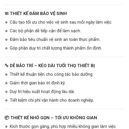
🧼 THIẾT KẾ ĐẢM BẢO VỆ SINH
🔹 Cấu tạo tối ưu cho việc vệ sinh sau mỗi ngày làm việc.
🔹 Các bộ phận dễ tiếp cận để làm sạch.
🔹 Đảm bảo tiêu chuẩn vệ sinh an toàn thực phẩm.
🔹 Góp phần duy trì chất lượng thành phẩm ổn định.
🔧 DỄ BẢO TRÌ – KÉO DÀI TUỔI THỌ THIẾT BỊ
🔹 Thiết kế thuận tiện cho công tác bảo dưỡng.
🔹 Giảm thời gian bảo trì định kỳ.
🔹 Duy trì hiệu suất hoạt động lâu dài.
🔹 Tiết kiệm chi phí vận hành cho doanh nghiệp.
📦 THIẾT KẾ NHỎ GỌN – TỐI ƯU KHÔNG GIAN
🔹 Kích thước gọn gàng, phù hợp nhiều không gian làm việc.