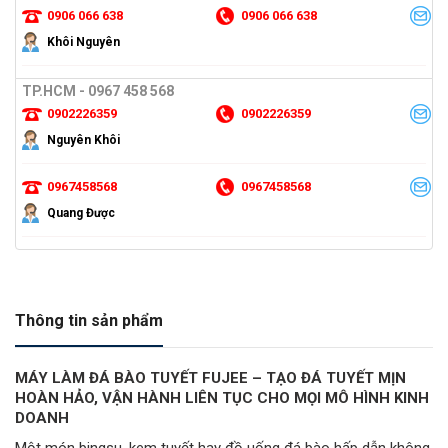
0906 066 638
0906 066 638
Khôi Nguyên
TP.HCM - 0967 458 568
0902226359
0902226359
Nguyên Khôi
0967458568
0967458568
Quang Được
Thông tin sản phẩm
MÁY LÀM ĐÁ BÀO TUYẾT FUJEE – TẠO ĐÁ TUYẾT MỊN
HOÀN HẢO, VẬN HÀNH LIÊN TỤC CHO MỌI MÔ HÌNH KINH
DOANH