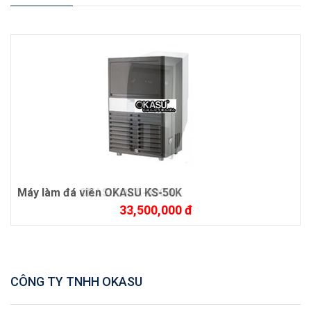
Máy làm đá OKASU OKA-30CA
Máy làm đá viên OKASU KS-50K
32,900,000 đ
33,500,000 đ
CÔNG TY TNHH OKASU