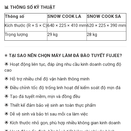
📊 THÔNG SỐ KỸ THUẬT
Thông số
SNOW COOK LA
SNOW COOK SA
Kích thước (R × S × C)
640 × 225 × 410 mm
620 × 225 × 390 mm
Trọng lượng
29 kg
28 kg
⭐ TẠI SAO NÊN CHỌN MÁY LÀM ĐÁ BÀO TUYẾT FUJEE?
🌟 Hoạt động liên tục, đáp ứng nhu cầu kinh doanh cường độ
cao
🌟 Hỗ trợ nhiều chế độ vận hành thông minh
🌟 Điều chỉnh tốc độ trống linh hoạt để kiểm soát độ mịn đá
🌟 Tạo đá tuyết mềm, mịn và đồng đều
🌟 Thiết kế đảm bảo vệ sinh an toàn thực phẩm
🌟 Dễ vệ sinh và bảo trì sau mỗi ca làm việc
🌟 Kích thước nhỏ gọn, phù hợp nhiều không gian kinh doanh