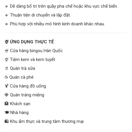
🔹 Dễ dàng bố trí trên quầy pha chế hoặc khu vực chế biến.
🔹 Thuận tiện di chuyển và lắp đặt.
🔹 Phù hợp với nhiều mô hình kinh doanh khác nhau.
🍨 ỨNG DỤNG THỰC TẾ
🍧 Cửa hàng bingsu Hàn Quốc
🍨 Tiệm kem và kem tuyết
🥤 Quán trà sữa
☕ Quán cà phê
🍹 Cửa hàng đồ uống
🍓 Quán tráng miệng
🏨 Khách sạn
🍽️ Nhà hàng
🛍️ Khu ẩm thực và trung tâm thương mại