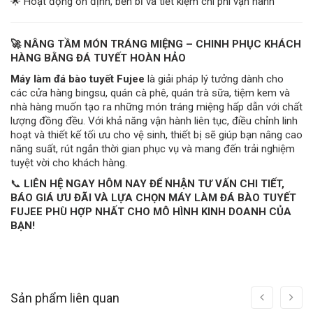
🌟 Hoạt động ổn định, bền bỉ và tiết kiệm chi phí vận hành
🚀 NÂNG TẦM MÓN TRÁNG MIỆNG – CHINH PHỤC KHÁCH
HÀNG BẰNG ĐÁ TUYẾT HOÀN HẢO
Máy làm đá bào tuyết Fujee
là giải pháp lý tưởng dành cho
các cửa hàng bingsu, quán cà phê, quán trà sữa, tiệm kem và
nhà hàng muốn tạo ra những món tráng miệng hấp dẫn với chất
lượng đồng đều. Với khả năng vận hành liên tục, điều chỉnh linh
hoạt và thiết kế tối ưu cho vệ sinh, thiết bị sẽ giúp bạn nâng cao
năng suất, rút ngắn thời gian phục vụ và mang đến trải nghiệm
tuyệt vời cho khách hàng.
📞
LIÊN HỆ NGAY HÔM NAY ĐỂ NHẬN TƯ VẤN CHI TIẾT,
BÁO GIÁ ƯU ĐÃI VÀ LỰA CHỌN MÁY LÀM ĐÁ BÀO TUYẾT
FUJEE PHÙ HỢP NHẤT CHO MÔ HÌNH KINH DOANH CỦA
BẠN!
Sản phẩm liên quan