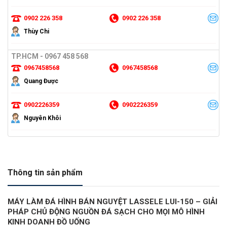
0902 226 358
0902 226 358
Thùy Chi
TP.HCM - 0967 458 568
0967458568
0967458568
Quang Được
0902226359
0902226359
Nguyên Khôi
Thông tin sản phẩm
MÁY LÀM ĐÁ HÌNH BÁN NGUYỆT LASSELE LUI-150 – GIẢI
PHÁP CHỦ ĐỘNG NGUỒN ĐÁ SẠCH CHO MỌI MÔ HÌNH
KINH DOANH ĐỒ UỐNG