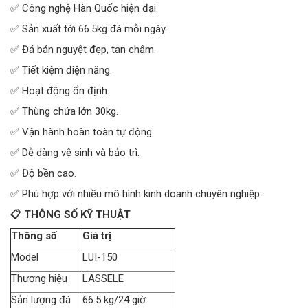
✅ Công nghệ Hàn Quốc hiện đại.
✅ Sản xuất tới 66.5kg đá mỗi ngày.
✅ Đá bán nguyệt đẹp, tan chậm.
✅ Tiết kiệm điện năng.
✅ Hoạt động ổn định.
✅ Thùng chứa lớn 30kg.
✅ Vận hành hoàn toàn tự động.
✅ Dễ dàng vệ sinh và bảo trì.
✅ Độ bền cao.
✅ Phù hợp với nhiều mô hình kinh doanh chuyên nghiệp.
📋 THÔNG SỐ KỸ THUẬT
Thông số
Giá trị
Model
LUI-150
Thương hiệu
LASSELE
Sản lượng đá
66.5 kg/24 giờ