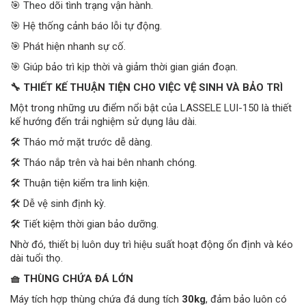
🎯 Theo dõi tình trạng vận hành.
🎯 Hệ thống cảnh báo lỗi tự động.
🎯 Phát hiện nhanh sự cố.
🎯 Giúp bảo trì kịp thời và giảm thời gian gián đoạn.
🔧 THIẾT KẾ THUẬN TIỆN CHO VIỆC VỆ SINH VÀ BẢO TRÌ
Một trong những ưu điểm nổi bật của LASSELE LUI-150 là thiết
kế hướng đến trải nghiệm sử dụng lâu dài.
🛠️ Tháo mở mặt trước dễ dàng.
🛠️ Tháo nắp trên và hai bên nhanh chóng.
🛠️ Thuận tiện kiểm tra linh kiện.
🛠️ Dễ vệ sinh định kỳ.
🛠️ Tiết kiệm thời gian bảo dưỡng.
Nhờ đó, thiết bị luôn duy trì hiệu suất hoạt động ổn định và kéo
dài tuổi thọ.
🧺 THÙNG CHỨA ĐÁ LỚN
Máy tích hợp thùng chứa đá dung tích
30kg
, đảm bảo luôn có