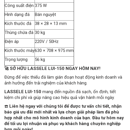
Công suất điện
375 W
Hình dạng đá
Bán nguyệt
Kích thước đá
38 × 28 × 13 mm
Thùng chứa đá
30 kg
Điện áp
220V / 50Hz
Kích thước máy
630 × 708 × 975 mm
Trọng lượng
56 kg
🚀 SỞ HỮU LASSELE LUI-150 NGAY HÔM NAY!
Đừng để việc thiếu đá làm gián đoạn hoạt động kinh doanh và
ảnh hưởng đến trải nghiệm của khách hàng.
LASSELE LUI-150
mang đến nguồn đá sạch, ổn định, tiết
kiệm chi phí và giúp nâng cao hiệu quả vận hành mỗi ngày.
☎️
Liên hệ ngay với chúng tôi để được tư vấn chi tiết, nhận
báo giá ưu đãi mới nhất và lựa chọn giải pháp làm đá phù
hợp nhất cho mô hình kinh doanh của bạn. Đầu tư hôm nay
để tối ưu lợi nhuận và phục vụ khách hàng chuyên nghiệp
hơn mỗi ngày!