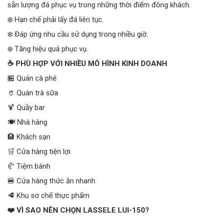
sẵn lượng đá phục vụ trong những thời điểm đông khách.
❄️ Hạn chế phải lấy đá liên tục.
❄️ Đáp ứng nhu cầu sử dụng trong nhiều giờ.
❄️ Tăng hiệu quả phục vụ.
☕ PHÙ HỢP VỚI NHIỀU MÔ HÌNH KINH DOANH
🏪 Quán cà phê
🥤 Quán trà sữa
🍹 Quầy bar
🍽️ Nhà hàng
🏨 Khách sạn
🛒 Cửa hàng tiện lợi
🥐 Tiệm bánh
🍔 Cửa hàng thức ăn nhanh
🥩 Khu sơ chế thực phẩm
❤️ VÌ SAO NÊN CHỌN LASSELE LUI-150?