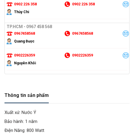
0902 226 358
0902 226 358
Thùy Chi
TP.HCM - 0967 458 568
0967458568
0967458568
Quang Được
0902226359
0902226359
Nguyên Khôi
Thông tin sản phẩm
Xuất xứ: Nước Ý
Bảo hành: 1 năm
Điện Năng: 800 Watt